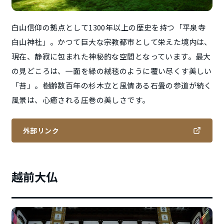
白山信仰の拠点として1300年以上の歴史を持つ「平泉寺
白山神社」。かつて巨大な宗教都市として栄えた境内は、
現在、静寂に包まれた神秘的な空間となっています。最大
の見どころは、一面を緑の絨毯のように覆い尽くす美しい
「苔」。樹齢数百年の杉木立と風情ある石畳の参道が続く
風景は、心癒される圧巻の美しさです。
外部リンク
越前大仏