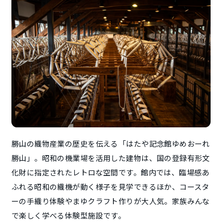
勝山の織物産業の歴史を伝える「はたや記念館ゆめおーれ
勝山」。昭和の機業場を活用した建物は、国の登録有形文
化財に指定されたレトロな空間です。館内では、臨場感あ
ふれる昭和の織機が動く様子を見学できるほか、コースタ
ーの手織り体験やまゆクラフト作りが大人気。家族みんな
で楽しく学べる体験型施設です。