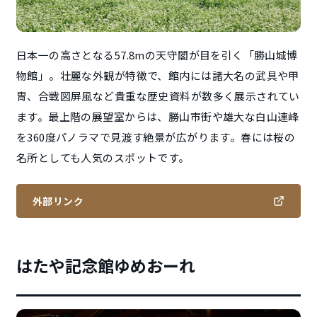
日本一の高さとなる57.8mの天守閣が目を引く「勝山城博
物館」。壮麗な外観が特徴で、館内には諸大名の武具や甲
冑、合戦図屏風など貴重な歴史資料が数多く展示されてい
ます。最上階の展望室からは、勝山市街や雄大な白山連峰
を360度パノラマで見渡す絶景が広がります。春には桜の
名所としても人気のスポットです。
外部リンク
はたや記念館ゆめおーれ