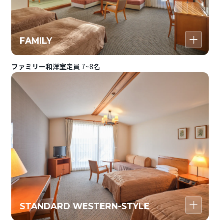
FAMILY
ファミリー和洋室
定員 7~8名
STANDARD WESTERN-STYLE