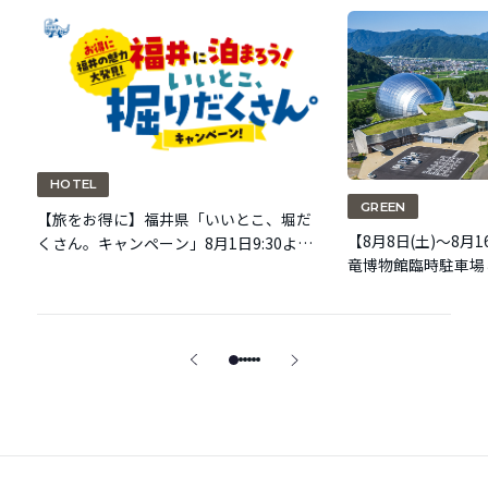
HOTEL
GREEN
【旅をお得に】福井県「いいとこ、堀だ
【8月8日(土)～8月
くさん。キャンペーン」8月1日9:30より
竜博物館臨時駐車場
第2弾枠（9/1泊～）の予約受付開始。
のご案内