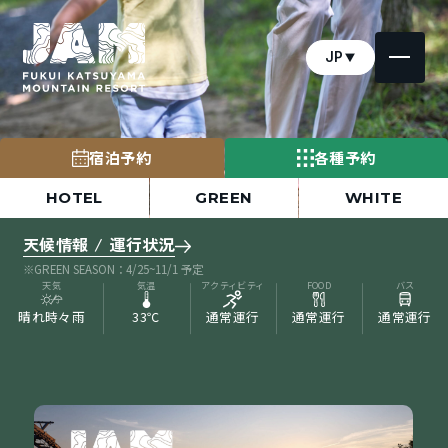
JP
宿泊予約
各種予約
HOTEL
GREEN
WHITE
天候情報 / 運行状況
※GREEN SEASON：4/25~11/1 予定
天気
気温
アクティビティ
FOOD
バス
晴れ時々雨
33℃
通常運行
通常運行
通常運行