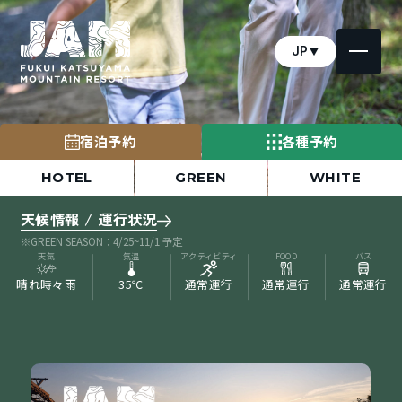
JP
宿泊予約
各種予約
HOTEL
GREEN
WHITE
天候情報 / 運行状況
※GREEN SEASON：4/25~11/1 予定
天気
気温
アクティビティ
FOOD
バス
晴れ時々雨
35℃
通常運行
通常運行
通常運行